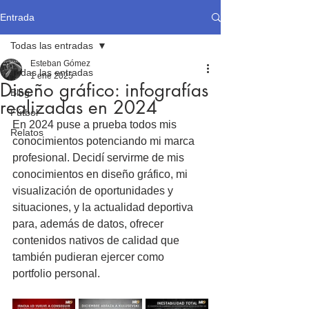
Entrada
Todas las entradas
Esteban Gómez
Todas las entradas
1 ene 2025
Diseño gráfico: infografías
Blog
realizadas en 2024
Fútbol
En 2024 puse a prueba todos mis 
Relatos
conocimientos potenciando mi marca 
profesional. Decidí servirme de mis 
conocimientos en diseño gráfico, mi 
visualización de oportunidades y 
situaciones, y la actualidad deportiva 
para, además de datos, ofrecer 
contenidos nativos de calidad que 
también pudieran ejercer como 
portfolio personal.