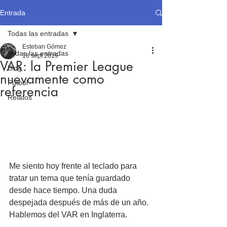
Entrada
Todas las entradas
Esteban Gómez
Todas las entradas
18 sept 2019
VAR: la Premier League
Blog
nuevamente como
Fútbol
referencia
Relatos
Me siento hoy frente al teclado para 
tratar un tema que tenía guardado 
desde hace tiempo. Una duda 
despejada después de más de un año. 
Hablemos del VAR en Inglaterra.