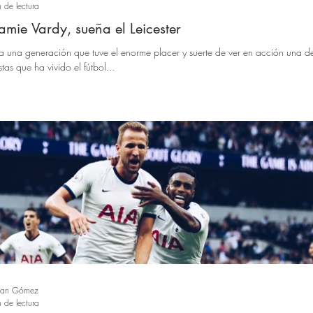
 de lectura
amie Vardy, sueña el Leicester
a una generación que tuve el enorme placer y suerte de ver en acción una de
as que ha vivido el fútbol...
ban Gómez
 de lectura