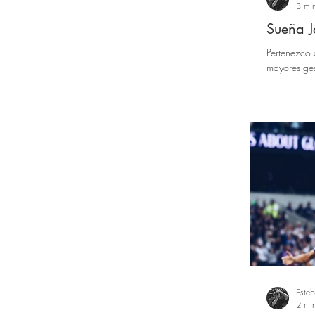
3 min
Sueña J
Pertenezco 
mayores gest
Este
2 min