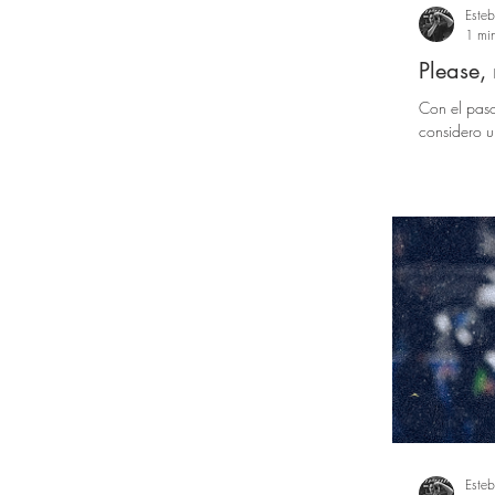
Este
1 min
Please,
Con el pas
considero u
Este