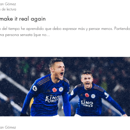
ban Gómez
 de lectura
 make it real again
o del tiempo he aprendido que debo expresar más y pensar menos. Partiend
na persona sensata (que no...
ban Gómez