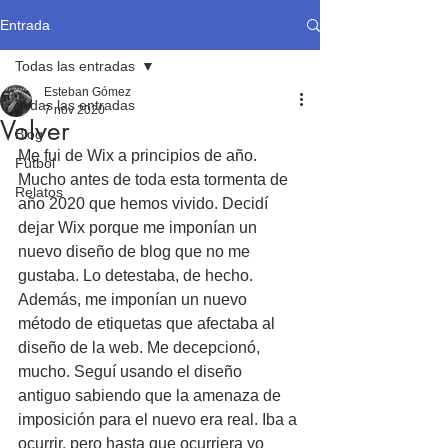
Entrada
Todas las entradas
Esteban Gómez
Todas las entradas
7 nov 2020
Volver
Blog
Me fui de Wix a principios de año. 
Fútbol
Mucho antes de toda esta tormenta de 
Relatos
año 2020 que hemos vivido. Decidí 
dejar Wix porque me imponían un 
nuevo diseño de blog que no me 
gustaba. Lo detestaba, de hecho. 
Además, me imponían un nuevo 
método de etiquetas que afectaba al 
diseño de la web. Me decepcionó, 
mucho. Seguí usando el diseño 
antiguo sabiendo que la amenaza de 
imposición para el nuevo era real. Iba a 
ocurrir, pero hasta que ocurriera yo 