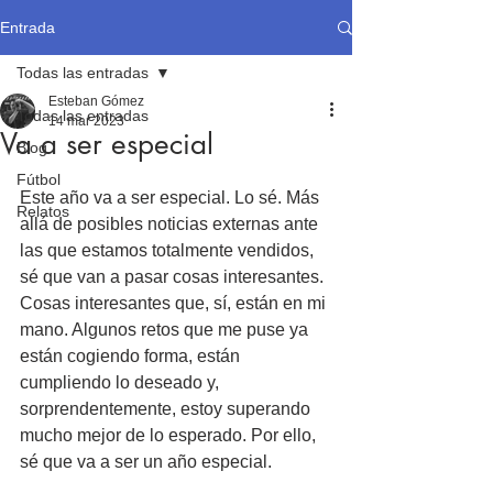
Entrada
Todas las entradas
Esteban Gómez
Todas las entradas
14 mar 2023
Va a ser especial
Blog
Fútbol
Este año va a ser especial. Lo sé. Más 
Relatos
allá de posibles noticias externas ante 
las que estamos totalmente vendidos, 
sé que van a pasar cosas interesantes. 
Cosas interesantes que, sí, están en mi 
mano. Algunos retos que me puse ya 
están cogiendo forma, están 
cumpliendo lo deseado y, 
sorprendentemente, estoy superando 
mucho mejor de lo esperado. Por ello, 
sé que va a ser un año especial. 