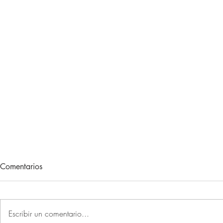
Lecturas de vacaciones
Adiós, 202
Comentarios
Hace unos meses, me regalaron
Otro año más 
un libro. Un libro muy concreto.
sociales la P
Un libro que, con el paso de las
primer recuer
Escribir un comentario...
semanas, relegándolo por mi gran
de que lo est