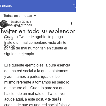
Entrada
Todas las entradas
Esteban Gómez
Todas las entradas
2 jul 2023
Twitter en todo su esplendor
Blog
Cuando Twitter te agobie, te ponga 
Fútbol
triste o un mal comentario visto ahí te 
Relatos
ponga de mal humor, ten en cuenta el 
siguiente ejemplo.
El siguiente ejemplo es la pura esencia 
de una red social a la que idolatramos 
y admiramos a partes iguales. Lo 
mismo referente a tomarnos en serio lo 
que ocurre ahí. Cuando parezca que 
has tenido un mal rato en Twitter, ven, 
acude aquí, a este post, y te darás 
cuenta de que es una red social falsa y 