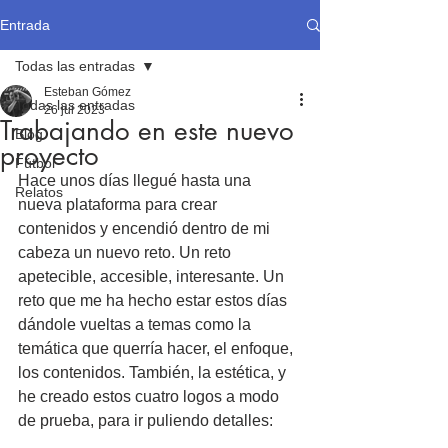
Entrada
Todas las entradas
Esteban Gómez
Todas las entradas
26 jul 2023
Trabajando en este nuevo
Blog
proyecto
Fútbol
Hace unos días llegué hasta una 
Relatos
nueva plataforma para crear 
contenidos y encendió dentro de mi 
cabeza un nuevo reto. Un reto 
apetecible, accesible, interesante. Un 
reto que me ha hecho estar estos días 
dándole vueltas a temas como la 
temática que querría hacer, el enfoque, 
los contenidos. También, la estética, y 
he creado estos cuatro logos a modo 
de prueba, para ir puliendo detalles: