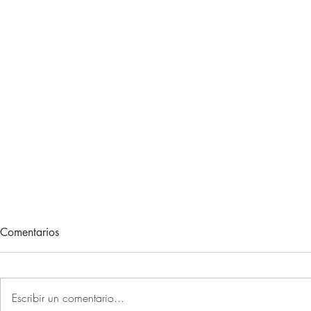
Lecturas de vacaciones
Adiós, 202
Comentarios
Hace unos meses, me regalaron
Otro año más 
un libro. Un libro muy concreto.
sociales la P
Un libro que, con el paso de las
primer recuer
Escribir un comentario...
semanas, relegándolo por mi gran
de que lo est