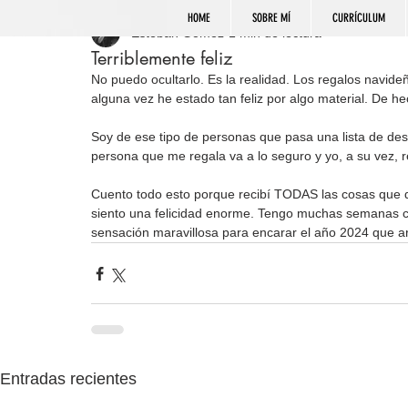
HOME
SOBRE MÍ
CURRÍCULUM
Esteban Gómez
1 min de lectura
Terriblemente feliz
No puedo ocultarlo. Es la realidad. Los regalos navide
alguna vez he estado tan feliz por algo material. De h
Soy de ese tipo de personas que pasa una lista de des
persona que me regala va a lo seguro y yo, a su vez, 
Cuento todo esto porque recibí TODAS las cosas que que
siento una felicidad enorme. Tengo muchas semanas cub
sensación maravillosa para encarar el año 2024 que a
Entradas recientes