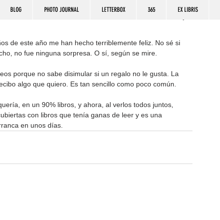
BLOG
PHOTO JOURNAL
LETTERBOX
365
EX LIBRIS
ños de este año me han hecho terriblemente feliz. No sé si 
echo, no fue ninguna sorpresa. O sí, según se mire. 
eos porque no sabe disimular si un regalo no le gusta. La 
recibo algo que quiero. Es tan sencillo como poco común.
ría, en un 90% libros, y ahora, al verlos todos juntos, 
iertas con libros que tenía ganas de leer y es una 
rranca en unos días. 