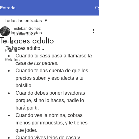
Entrada
Todas las entradas
Esteban Gómez
Todas las entradas
13 mar 2023
Te haces adulto
Blog
Te haces adulto...
Fútbol
Cuando tu 
casa
 pasa a llamarse l
a 
Relatos
casa de tus padres
.
Cuando te das cuenta de que los 
precios suben y eso afecta a tu 
bolsillo.
Cuando debes poner lavadoras 
porque, si no lo haces, nadie lo 
hará por ti.
Cuando ves la nómina, cobras 
menos por impuestos, y te tienes 
que joder.
Cuando vives lejos de casa y 