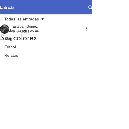
Entrada
Todas las entradas
Esteban Gómez
Todas las entradas
3 jun 2024
Sus colores
Blog
Fútbol
Relatos