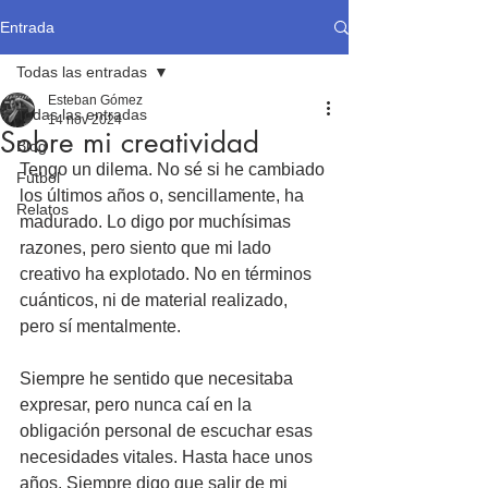
Entrada
Todas las entradas
Esteban Gómez
Todas las entradas
14 nov 2024
Sobre mi creatividad
Blog
Tengo un dilema. No sé si he cambiado 
Fútbol
los últimos años o, sencillamente, ha 
Relatos
madurado. Lo digo por muchísimas 
razones, pero siento que mi lado 
creativo ha explotado. No en términos 
cuánticos, ni de material realizado, 
pero sí mentalmente.
Siempre he sentido que necesitaba 
expresar, pero nunca caí en la 
obligación personal de escuchar esas 
necesidades vitales. Hasta hace unos 
años. Siempre digo que salir de mi 