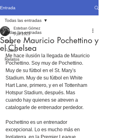
Entrada
Todas las entradas
Esteban Gómez
Todas las entradas
5 jul 2023
Sobre Mauricio Pochettino y
Blog
el Chelsea
Fútbol
Me hace ilusión la llegada de Mauricio 
Relatos
Pochettino. Soy muy de Pochettino. 
Muy de su fútbol en el St. Mary's 
Stadium. Muy de su fútbol en White 
Hart Lane, primero, y en el Tottenham 
Hotspur Stadium, después. Mas 
cuando hay quienes se atreven a 
catalogarle de entrenador perdedor.
Pochettino es un entrenador 
excepcional. Lo es mucho más en 
Inglaterra, en la Premier League, 