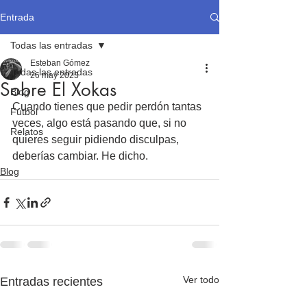
Entrada
Todas las entradas
Esteban Gómez
Todas las entradas
26 may 2023
Sobre El Xokas
Blog
Cuando tienes que pedir perdón tantas 
Fútbol
veces, algo está pasando que, si no 
Relatos
quieres seguir pidiendo disculpas, 
deberías cambiar. He dicho.
Blog
Ver todo
Entradas recientes