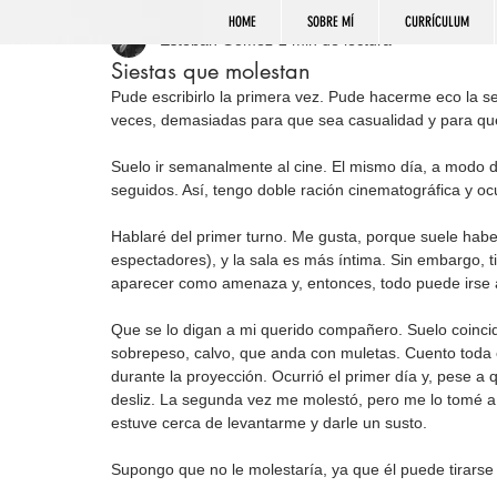
HOME
SOBRE MÍ
CURRÍCULUM
Esteban Gómez
2 min de lectura
Siestas que molestan
Pude escribirlo la primera vez. Pude hacerme eco la s
veces, demasiadas para que sea casualidad y para que
Suelo ir semanalmente al cine. El mismo día, a modo de
seguidos. Así, tengo doble ración cinematográfica y o
Hablaré del primer turno. Me gusta, porque suele habe
espectadores), y la sala es más íntima. Sin embargo, t
aparecer como amenaza y, entonces, todo puede irse a
Que se lo digan a mi querido compañero. Suelo coinc
sobrepeso, calvo, que anda con muletas. Cuento toda 
durante la proyección. Ocurrió el primer día y, pese a
desliz. La segunda vez me molestó, pero me lo tomé a r
estuve cerca de levantarme y darle un susto. 
Supongo que no le molestaría, ya que él puede tirars