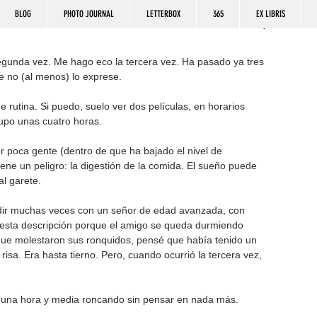
BLOG
PHOTO JOURNAL
LETTERBOX
365
EX LIBRIS
egunda vez. Me hago eco la tercera vez. Ha pasado ya tres 
 no (al menos) lo exprese.
 rutina. Si puedo, suelo ver dos películas, en horarios 
cupo unas cuatro horas.
r poca gente (dentro de que ha bajado el nivel de 
iene un peligro: la digestión de la comida. El sueño puede 
l garete.
idir muchas veces con un señor de edad avanzada, con 
esta descripción porque el amigo se queda durmiendo 
 que molestaron sus ronquidos, pensé que había tenido un 
isa. Era hasta tierno. Pero, cuando ocurrió la tercera vez, 
e una hora y media roncando sin pensar en nada más.