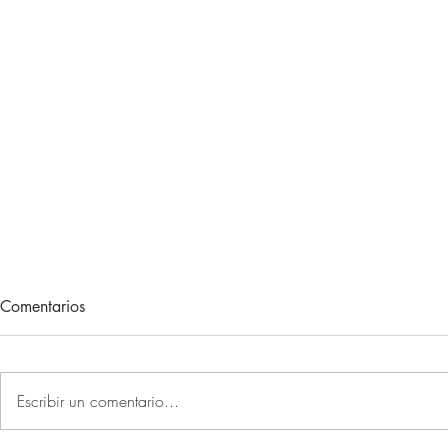
Lecturas de vacaciones
Adiós, 202
Comentarios
Hace unos meses, me regalaron
Otro año más 
un libro. Un libro muy concreto.
sociales la P
Un libro que, con el paso de las
primer recuer
Escribir un comentario...
semanas, relegándolo por mi gran
de que lo est
lista de lectura, fue adquiriendo
2012, ó 2013.