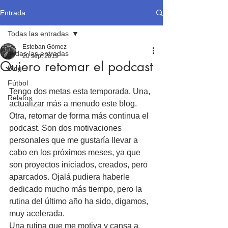
Entrada
Todas las entradas
Esteban Gómez
Todas las entradas
20 sept 2019
Quiero retomar el podcast
Blog
Fútbol
Tengo dos metas esta temporada. Una, 
Relatos
actualizar más a menudo este blog. 
Otra, retomar de forma más continua el 
podcast. Son dos motivaciones 
personales que me gustaría llevar a 
cabo en los próximos meses, ya que 
son proyectos iniciados, creados, pero 
aparcados. Ojalá pudiera haberle 
dedicado mucho más tiempo, pero la 
rutina del último año ha sido, digamos, 
muy acelerada.
Una rutina que me motiva y cansa a 