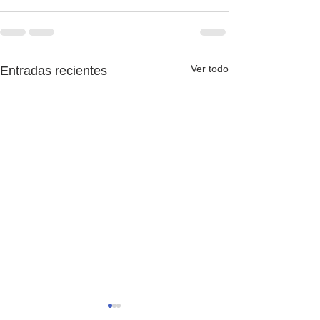
Ver todo
Entradas recientes
Adiós, 2025-26
Es increíblement