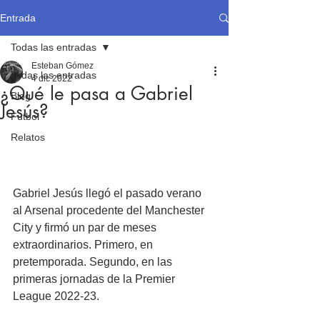
Entrada
Todas las entradas
Esteban Gómez
Todas las entradas
4 dic 2022
¿Qué le pasa a Gabriel
Blog
Jesús?
Fútbol
Relatos
Gabriel Jesús llegó el pasado verano 
al Arsenal procedente del Manchester 
City y firmó un par de meses 
extraordinarios. Primero, en 
pretemporada. Segundo, en las 
primeras jornadas de la Premier 
League 2022-23.