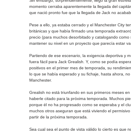
Sin embargo, sorprendentemente, llegó la gran estrella 
momento cerraba aparentemente la llegada del capitán 
que nació pronto fue que la llegada de Jack no acaba
Pese a ello, ya estaba cerrado y el Manchester City ten
británicas y que había firmado una temporada extraordi
precio (para muchos desorbitado y catalogando como so
mantener su nivel en un proyecto que parecía estar va
Partiendo de ese escenario, la exigencia deportiva y
fuera fácil para Jack Grealish. Y, como se podía espera
positivos en el primer mes de temporada, su rendimient
lo que se había esperado y su fichaje, hasta ahora, n
Manchester.
Grealish no está triunfando en sus primeros meses en 
haberle citado para la próxima temporada. Muchos pien
porque él no ha progresado como se esperaba y el club
muchos otros aseguran que está viviendo el permisivo
partir de la próxima temporada.
Sea cual sea el punto de vista válido lo cierto es que