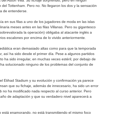
del Aston Villa. Su fichaje sorprendió, pero en ningún 
del Tottenham. Pero no. No llegaron los dos y la sensación 
ba de entenderse.
ía en sus filas a uno de los jugadores de moda en las islas 
naria meses antes en las filas Villanas. Pero su gigantesco 
brevalorada la operación) obligaba al atacante inglés a 
rios escalones por encima de lo vivido anteriormente.
 mediática eran demasiado altas como para que la temporada 
r, así ha sido desde el primer día. Pese a algunos partidos 
o ha sido irregular, en muchas veces estéril, por debajo de 
o ha solucionado ninguno de los problemas del conjunto de 
el Etihad Stadium y su evolución y confirmación ya parece 
san que su fichaje, además de innecesario, ha sido un error 
 no ha modificado nada respecto al curso anterior. Pero 
 año de adaptación y que su verdadero nivel aparecerá a 
 no está enamorando, no está transmitiendo el mismo foco 