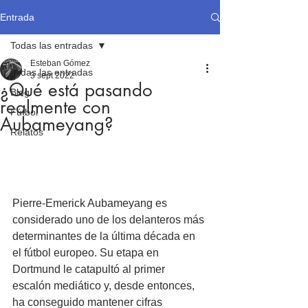
Entrada
Todas las entradas
Esteban Gómez
Todas las entradas
3 sept 2022
¿Qué está pasando
Blog
realmente con
Fútbol
Aubameyang?
Relatos
Pierre-Emerick Aubameyang es 
considerado uno de los delanteros más 
determinantes de la última década en 
el fútbol europeo. Su etapa en 
Dortmund le catapultó al primer 
escalón mediático y, desde entonces, 
ha conseguido mantener cifras 