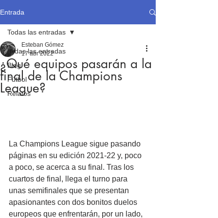
Entrada
Todas las entradas
Esteban Gómez
Todas las entradas
17 abr 2022
¿Qué equipos pasarán a la
Blog
final de la Champions
Fútbol
League?
Relatos
La Champions League sigue pasando 
páginas en su edición 2021-22 y, poco 
a poco, se acerca a su final. Tras los 
cuartos de final, llega el turno para 
unas semifinales que se presentan 
apasionantes con dos bonitos duelos 
europeos que enfrentarán, por un lado, 