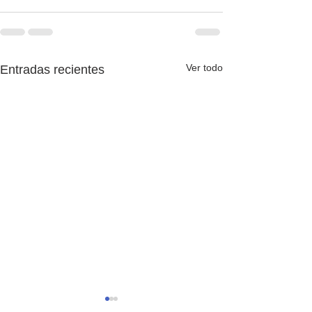
Ver todo
Entradas recientes
The English Game 1x37:
The English Ga