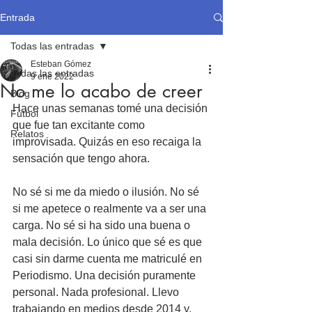
Entrada
Todas las entradas
Esteban Gómez
Todas las entradas
9 ene 2022
No me lo acabo de creer
Blog
Hace unas semanas tomé una decisión 
Fútbol
que fue tan excitante como 
Relatos
improvisada. Quizás en eso recaiga la 
sensación que tengo ahora.
No sé si me da miedo o ilusión. No sé 
si me apetece o realmente va a ser una 
carga. No sé si ha sido una buena o 
mala decisión. Lo único que sé es que 
casi sin darme cuenta me matriculé en 
Periodismo. Una decisión puramente 
personal. Nada profesional. Llevo 
trabajando en medios desde 2014 y, 