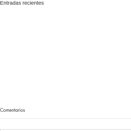
Entradas recientes
Lecturas de vacaciones
Adiós, 202
Comentarios
Hace unos meses, me regalaron
Otro año más 
un libro. Un libro muy concreto.
sociales la P