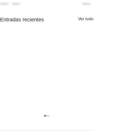
Ver todo
Entradas recientes
Adiós, 2025-26
Es increíblement