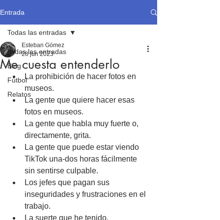
Entrada
Todas las entradas
Esteban Gómez
Todas las entradas
28 jun 2023
Me cuesta entenderlo
Blog
La prohibición de hacer fotos en 
Fútbol
museos.
Relatos
La gente que quiere hacer esas 
fotos en museos.
La gente que habla muy fuerte o, 
directamente, grita.
La gente que puede estar viendo 
TikTok una-dos horas fácilmente 
sin sentirse culpable.
Los jefes que pagan sus 
inseguridades y frustraciones en el 
trabajo.
La suerte que he tenido.