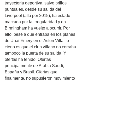
trayectoria deportiva, salvo brillos 
puntuales, desde su salida del 
Liverpool (allá por 2018), ha estado 
marcada por la irregularidad y en 
Birmingham ha vuelto a ocurrir. Por 
ello, pese a que entraba en los planes 
de Unai Emery en el Aston Villa, lo 
cierto es que el club villano no cerraba 
tampoco la puerta de su salida. Y 
ofertas ha tenido. Ofertas 
principalmente de Arabia Saudí, 
España y Brasil. Ofertas que, 
finalmente, no supusieron movimiento 
alguno. Al menos hasta ahora, cuando 
ha finalizado el mercado en Inglaterra. 
Ha sonado para salir. Su salida se 
daba como muy probable. Pero, 
finalmente, no. ¿Llegará una oferta de 
Arabia Saudí? Probablemente.