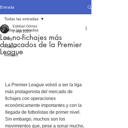
Entrada
Todas las entradas
Esteban Gómez
Todas las entradas
2 sept 2023
Los no-fichajes más
Blog
destacados de la Premier
Fútbol
League
Relatos
La Premier League volvió a ser la liga 
más protagonista del mercado de 
fichajes con operaciones 
económicamente importantes y con la 
llegada de futbolistas de primer nivel. 
Sin embargo, muchos son los 
movimientos que, pese a sonar mucho, 