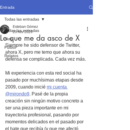
Entrada
Todas las entradas
Esteban Gómez
Todas las entradas
23 nov 2023
Lo que me da asco de X
Blog
Siempre he sido defensor de Twitter, 
Fútbol
ahora X, pero me temo que ahora su 
Relatos
defensa se complicada. Cada vez más. 
Mi experiencia con esta red social ha 
pasado por muchísimas etapas desde 
2009, cuando inicié 
mi cuenta 
@mirondo9
. Pasé de la propia 
creación sin ningún motivo concreto a 
ser una pieza importante en mi 
trayectoria profesional, pasando por 
momentos delicados en el pasado por 
el hate que recibía (y que me afectó 