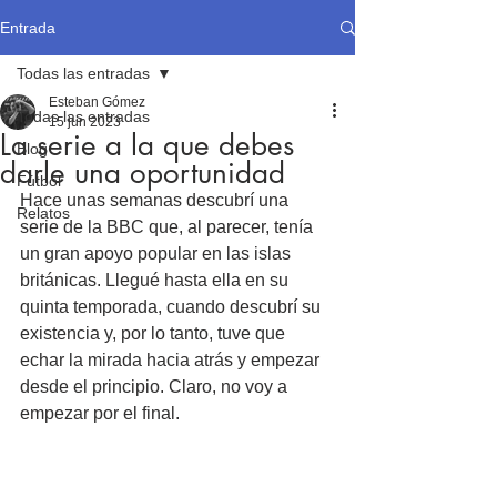
Entrada
Todas las entradas
Esteban Gómez
Todas las entradas
15 jun 2023
La serie a la que debes
Blog
darle una oportunidad
Fútbol
Hace unas semanas descubrí una 
Relatos
serie de la BBC que, al parecer, tenía 
un gran apoyo popular en las islas 
británicas. Llegué hasta ella en su 
quinta temporada, cuando descubrí su 
existencia y, por lo tanto, tuve que 
echar la mirada hacia atrás y empezar 
desde el principio. Claro, no voy a 
empezar por el final.