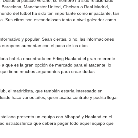
. Desde el pasado verano, su nombre ha sido relacionado 
 Barcelona, Manchester United, Chelsea o Real Madrid, 
 mundo del fútbol ha sido tan importante como impactante, tan 
a. Sus cifras son escandalosas tanto a nivel goleador como 
nformativo y popular. Sean ciertas, o no, las informaciones 
s europeos aumentan con el paso de los días.
lona habría encontrado en Erling Haaland el gran referente 
e a que es la gran opción de mercado para el atacante, lo 
vo que tiene muchos argumentos para crear dudas.
lub, el madridista, que también estaría interesado en 
desde hace varios años, quien acaba contrato y podría llegar 
Castellana presenta un equipo con Mbappé y Haaland en el 
ad estratosférica que deberá pagar todo aquel equipo que 
.