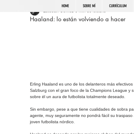
HOME
SOBRE MÍ
CURRÍCULUM
Esteban Gómez
3 min de lectura
Haaland: lo están volviendo a hacer
Erling Haaland es uno de los delanteros más efectivos d
Salzburg con el gran foco de la Champions League y su
sobre él un aura de futbolista totalmente deseado.
Sin embargo, pese a que tiene cualidades de sobra par
agente, muy seguramente no pondrá fácil su traspaso a 
joven futbolista nórdico.