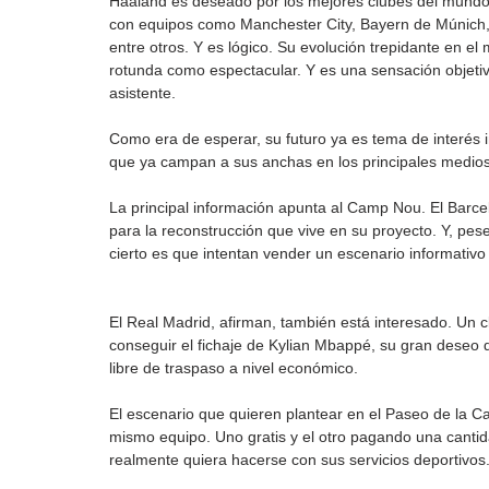
Haaland es deseado por los mejores clubes del mundo
con equipos como Manchester City, Bayern de Múnich,
entre otros. Y es lógico. Su evolución trepidante en el
rotunda como espectacular. Y es una sensación objetiv
asistente.
Como era de esperar, su futuro ya es tema de interés i
que ya campan a sus anchas en los principales medio
La principal información apunta al Camp Nou. El Barce
para la reconstrucción que vive en su proyecto. Y, pes
cierto es que intentan vender un escenario informati
El Real Madrid, afirman, también está interesado. Un c
conseguir el fichaje de Kylian Mbappé, su gran deseo 
libre de traspaso a nivel económico.
El escenario que quieren plantear en el Paseo de la 
mismo equipo. Uno gratis y el otro pagando una cantid
realmente quiera hacerse con sus servicios deportivos