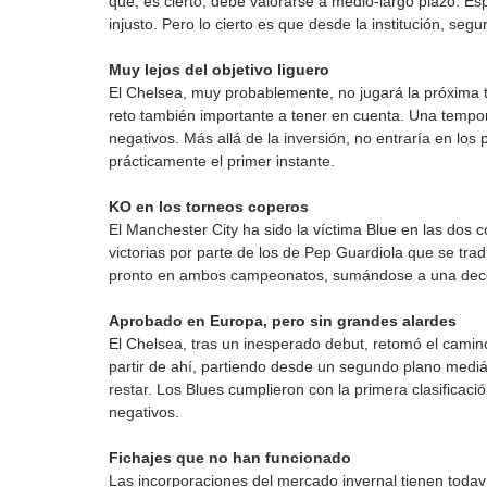
que, es cierto, debe valorarse a medio-largo plazo. Es
injusto. Pero lo cierto es que desde la institución, seg
Muy lejos del objetivo liguero
El Chelsea, muy probablemente, no jugará la próxima
reto también importante a tener en cuenta. Una tempora
negativos. Más allá de la inversión, no entraría en los p
prácticamente el primer instante.
KO en los torneos coperos
El Manchester City ha sido la víctima Blue en las dos 
victorias por parte de los de Pep Guardiola que se tr
pronto en ambos campeonatos, sumándose a una dece
Aprobado en Europa, pero sin grandes alardes
El Chelsea, tras un inesperado debut, retomó el camino
partir de ahí, partiendo desde un segundo plano mediát
restar. Los Blues cumplieron con la primera clasificació
negativos.
Fichajes que no han funcionado
Las incorporaciones del mercado invernal tienen todav