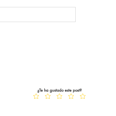
URNLEY: 1-0
BRIGHTON -
tante del Arsenal
WOLVERHAMPTON: 3-0 El
guiente, se tradujo
Brighton quiere soñar con la
icialmente. El
Champions hasta el final de
ampeón de la
temporada y lo hace a costa de
ue 22 años
un Wolverhampton que, ya
ayo Saka siempre
descendido, está dejando pasa
las jornadas hasta el c
¿Te ha gustado este post?