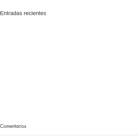
Entradas recientes
The English Game 1x38:
The English
Comentarios
adiós, Premier League 2025-
Arsenal es 