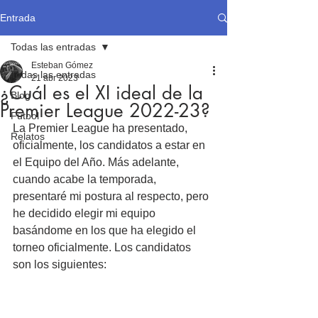
Entrada
Todas las entradas
Esteban Gómez
Todas las entradas
21 abr 2023
¿Cuál es el XI ideal de la
Blog
Premier League 2022-23?
Fútbol
La Premier League ha presentado, 
Relatos
oficialmente, los candidatos a estar en 
el Equipo del Año. Más adelante, 
cuando acabe la temporada, 
presentaré mi postura al respecto, pero 
he decidido elegir mi equipo 
basándome en los que ha elegido el 
torneo oficialmente. Los candidatos 
son los siguientes: