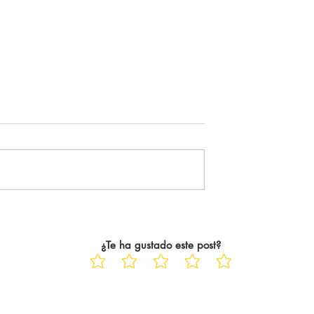
5-26
Es increíblemente verdad
cubriendo en redes
" Joder, debería venir mucho
remier League. El
más... ". Tal cual. Es la frase, la
do de ser consciente
sensación, el pensamiento que
aba haciendo fue en
me acompaña siempre. Siempr
 En el peor de los
que voy a ver una película al ci
años. Trece años
tras ese abrazo tan único y
particular,
¿Te ha gustado este post?