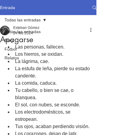
Entrada
Todas las entradas
Esteban Gómez
Todas las entradas
24 feb 2024
Apagarse
Blog
Las personas, fallecen.
Fútbol
Los hierros, se oxidan.
Relatos
La lágrima, cae.
La estufa de leña, pierde su estado 
candente.
La comida, caduca.
Tu cabello, o bien se cae, o 
blanquea.
El sol, con nubes, se esconde.
Los electrodomésticos, se 
estropean.
Tus ojos, acaban perdiendo visión.
Los corazones, dejan de latir.