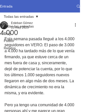
Entrada
Todas las entradas
Esteban Gómez
Todas las entradas
13 may 2023
4.000
Blog
Esta semana pasada llegué a los 4.000 
Fútbol
seguidores en VERO. El paso de 3.000 
Relatos
a 4.000 ha tardado más de lo que venía 
firmando, ya que estuve cerca de un 
mes fuera de casa y, sinceramente, 
dejé de potenciar la cuenta, por lo que 
los últimos 1.000 seguidores nuevos 
llegaron en algo más de dos meses. La 
dinámica de crecimiento no era la 
misma, y era evidente.
Pero ya tengo una comunidad de 4.000 
personas ahí y me parece un gran 