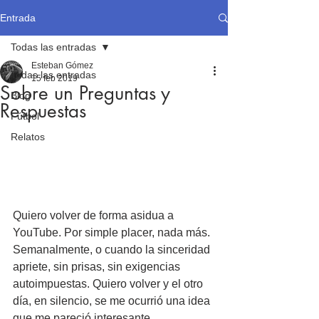
Entrada
Todas las entradas
Esteban Gómez
Todas las entradas
15 feb 2019
Sobre un Preguntas y
Blog
Respuestas
Fútbol
Relatos
Quiero volver de forma asidua a 
YouTube. Por simple placer, nada más. 
Semanalmente, o cuando la sinceridad 
apriete, sin prisas, sin exigencias 
autoimpuestas. Quiero volver y el otro 
día, en silencio, se me ocurrió una idea 
que me pareció interesante.