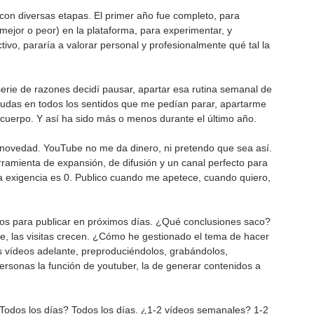
on diversas etapas. El primer año fue completo, para 
mejor o peor) en la plataforma, para experimentar, y 
ivo, pararía a valorar personal y profesionalmente qué tal la 
erie de razones decidí pausar, apartar esa rutina semanal de 
dudas en todos los sentidos que me pedían parar, apartarme 
l cuerpo. Y así ha sido más o menos durante el último año.
 novedad. YouTube no me da dinero, ni pretendo que sea así. 
amienta de expansión, de difusión y un canal perfecto para 
 la exigencia es 0. Publico cuando me apetece, cuando quiero, 
os para publicar en próximos días. ¿Qué conclusiones saco? 
ce, las visitas crecen. ¿Cómo he gestionado el tema de hacer 
os vídeos adelante, preproduciéndolos, grabándolos, 
ersonas la función de youtuber, la de generar contenidos a 
odos los días? Todos los días. ¿1-2 vídeos semanales? 1-2 