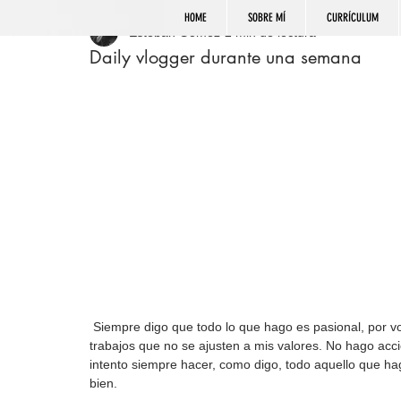
HOME
SOBRE MÍ
CURRÍCULUM
Esteban Gómez
2 min de lectura
Daily vlogger durante una semana
 Siempre digo que todo lo que hago es pasional, por vocación, porque el cuerpo y la mente me lo piden. No acepto 
trabajos que no se ajusten a mis valores. No hago acc
intento siempre hacer, como digo, todo aquello que ha
bien.