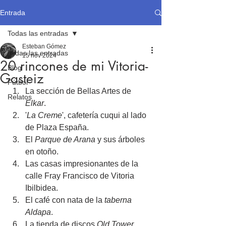
Entrada
Todas las entradas
Esteban Gómez
Todas las entradas
15 nov 2024
20 rincones de mi Vitoria-
Blog
Gasteiz
Fútbol
La sección de Bellas Artes de 
Relatos
Elkar
.
'
La Creme
', cafetería cuqui al lado 
de Plaza España.
El 
Parque de Arana
 y sus árboles 
en otoño.
Las casas impresionantes de la 
calle Fray Francisco de Vitoria 
Ibilbidea.
El café con nata de la 
taberna 
Aldapa
.
La tienda de discos 
Old Tower 