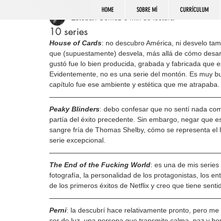
HOME
SOBRE MÍ
CURRÍCULUM
Esteban Gómez
3 min de lectura
10 series
House of Cards
: no descubro América, ni desvelo tam
que (supuestamente) desvela, más allá de cómo desarro
gustó fue lo bien producida, grabada y fabricada que e
Evidentemente, no es una serie del montón. Es muy bue
capítulo fue ese ambiente y estética que me atrapaba.
Peaky Blinders
: debo confesar que no sentí nada como
partía del éxito precedente. Sin embargo, negar que e
sangre fría de Thomas Shelby, cómo se representa el l
serie excepcional.
The End of the Fucking World
: es una de mis series
fotografía, la personalidad de los protagonistas, los 
de los primeros éxitos de Netflix y creo que tiene sen
Perni
: la descubrí hace relativamente pronto, pero me m
ser de luz, una persona que transmite calma, paz y bo