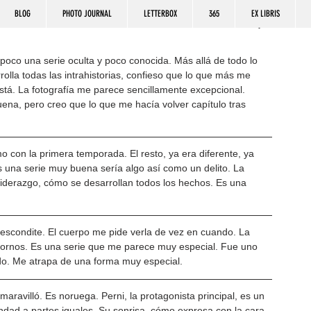
BLOG
PHOTO JOURNAL
LETTERBOX
365
EX LIBRIS
poco una serie oculta y poco conocida. Más allá de todo lo 
lla todas las intrahistorias, confieso que lo que más me 
stá. La fotografía me parece sencillamente excepcional. 
na, pero creo que lo que me hacía volver capítulo tras 
 con la primera temporada. El resto, ya era diferente, ya 
s una serie muy buena sería algo así como un delito. La 
iderazgo, cómo se desarrollan todos los hechos. Es una 
 escondite. El cuerpo me pide verla de vez en cuando. La 
entornos. Es una serie que me parece muy especial. Fue uno 
tido. Me atrapa de una forma muy especial.
aravilló. Es noruega. Perni, la protagonista principal, es un 
ndad a partes iguales. Su sonrisa, cómo expresa con la cara 