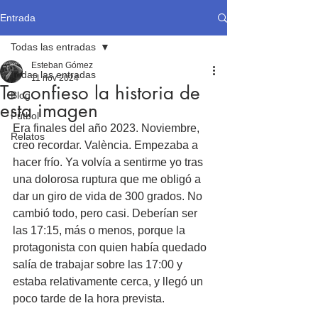
Entrada
Todas las entradas
Esteban Gómez
Todas las entradas
11 nov 2024
Te confieso la historia de
Blog
esta imagen
Fútbol
Era finales del año 2023. Noviembre, 
Relatos
creo recordar. València. Empezaba a 
hacer frío. Ya volvía a sentirme yo tras 
una dolorosa ruptura que me obligó a 
dar un giro de vida de 300 grados. No 
cambió todo, pero casi. Deberían ser 
las 17:15, más o menos, porque la 
protagonista con quien había quedado 
salía de trabajar sobre las 17:00 y 
estaba relativamente cerca, y llegó un 
poco tarde de la hora prevista.