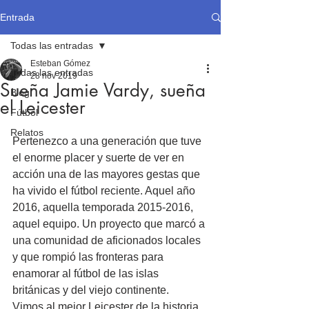
Entrada
Todas las entradas
Esteban Gómez
Todas las entradas
28 nov 2019
Sueña Jamie Vardy, sueña
Blog
el Leicester
Fútbol
Relatos
Pertenezco a una generación que tuve 
el enorme placer y suerte de ver en 
acción una de las mayores gestas que 
ha vivido el fútbol reciente. Aquel año 
2016, aquella temporada 2015-2016, 
aquel equipo. Un proyecto que marcó a 
una comunidad de aficionados locales 
y que rompió las fronteras para 
enamorar al fútbol de las islas 
británicas y del viejo continente.
Vimos al mejor Leicester de la historia. 