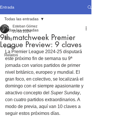
Entrada
Todas las entradas
Esteban Gómez
Todas las entradas
25 oct 2024
9th matchweek Premier
Blog
League Preview: 9 claves
Fútbol
La Premier League 2024-25 disputará 
Relatos
este próximo fin de semana su 9ª 
jornada con varios partidos de primer 
nivel británico, europeo y mundial. El 
gran foco, en colectivo, se localizará el 
domingo con el siempre apasionante y 
atractivo concepto del 
Super Sunday
, 
con cuatro partidos extraordinarios. A 
modo de previa, aquí van 10 claves a 
seguir estos próximos días.