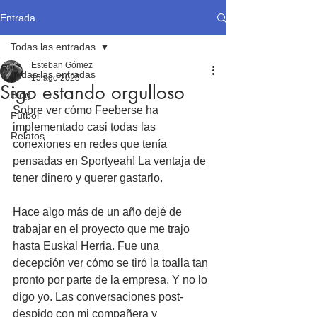
Entrada
Todas las entradas
Esteban Gómez
Todas las entradas
15 ago 2025
Sigo estando orgulloso
Blog
Sobre ver cómo Feeberse ha 
Fútbol
implementado casi todas las 
Relatos
conexiones en redes que tenía 
pensadas en Sportyeah! La ventaja de 
tener dinero y querer gastarlo.
Hace algo más de un año dejé de 
trabajar en el proyecto que me trajo 
hasta Euskal Herria. Fue una 
decepción ver cómo se tiró la toalla tan 
pronto por parte de la empresa. Y no lo 
digo yo. Las conversaciones post-
despido con mi compañera y 