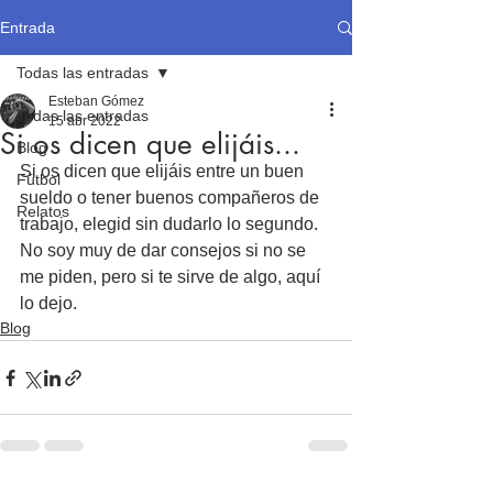
Entrada
Todas las entradas
Esteban Gómez
Todas las entradas
15 abr 2022
Si os dicen que elijáis...
Blog
Si os dicen que elijáis entre un buen 
Fútbol
sueldo o tener buenos compañeros de 
Relatos
trabajo, elegid sin dudarlo lo segundo. 
No soy muy de dar consejos si no se 
me piden, pero si te sirve de algo, aquí 
lo dejo. 
Blog