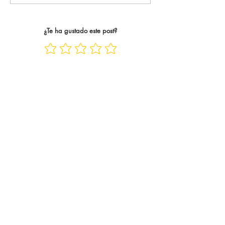
casos, trece años. Trece años
abrazo tan único y 
siguiend
¿Te ha gustado este post?