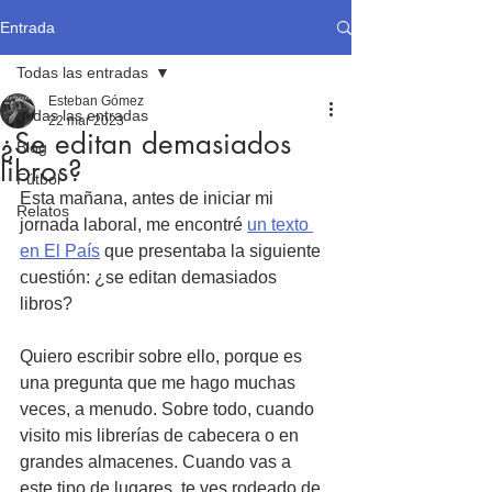
Entrada
Todas las entradas
Esteban Gómez
Todas las entradas
22 mar 2023
¿Se editan demasiados
Blog
libros?
Fútbol
Esta mañana, antes de iniciar mi 
Relatos
jornada laboral, me encontré 
un texto 
en El País
 que presentaba la siguiente 
cuestión: ¿se editan demasiados 
libros?
Quiero escribir sobre ello, porque es 
una pregunta que me hago muchas 
veces, a menudo. Sobre todo, cuando 
visito mis librerías de cabecera o en 
grandes almacenes. Cuando vas a 
este tipo de lugares, te ves rodeado de 