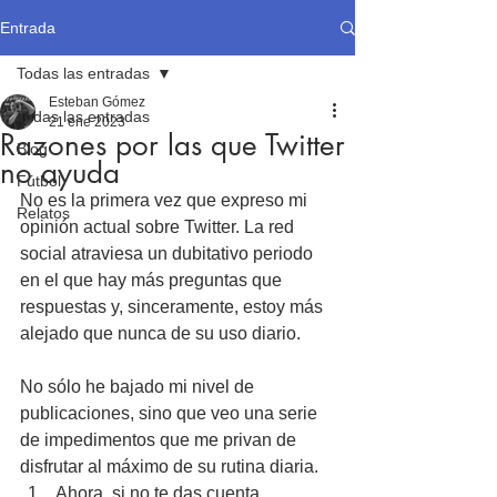
Entrada
Todas las entradas
Esteban Gómez
Todas las entradas
21 ene 2023
Razones por las que Twitter
Blog
no ayuda
Fútbol
No es la primera vez que expreso mi 
Relatos
opinión actual sobre Twitter. La red 
social atraviesa un dubitativo periodo 
en el que hay más preguntas que 
respuestas y, sinceramente, estoy más 
alejado que nunca de su uso diario.
No sólo he bajado mi nivel de 
publicaciones, sino que veo una serie 
de impedimentos que me privan de 
disfrutar al máximo de su rutina diaria.
Ahora, si no te das cuenta, 