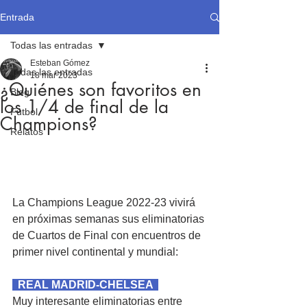
Entrada
Todas las entradas
Esteban Gómez
Todas las entradas
18 mar 2023
¿Quiénes son favoritos en
Blog
los 1/4 de final de la
Fútbol
Champions?
Relatos
La Champions League 2022-23 vivirá 
en próximas semanas sus eliminatorias 
de Cuartos de Final con encuentros de 
primer nivel continental y mundial:
  REAL MADRID-CHELSEA  
Muy interesante eliminatorias entre 