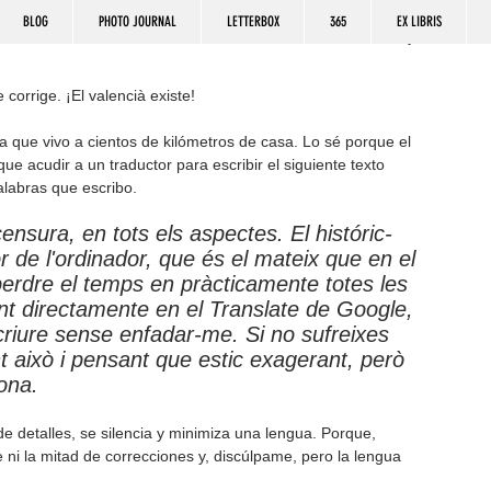
BLOG
PHOTO JOURNAL
LETTERBOX
365
EX LIBRIS
 corrige. ¡El valencià existe!
a que vivo a cientos de kilómetros de casa. Lo sé porque el 
e acudir a un traductor para escribir el siguiente texto 
alabras que escribo.
nsura, en tots els aspectes. El históric-
or de l'ordinador, que és el mateix que en el 
 perdre el temps en pràcticamente totes les 
vint directamente en el Translate de Google, 
riure sense enfadar-me. Si no sufreixes 
nt això i pensant que estic exagerant, però 
ona.
 detalles, se silencia y minimiza una lengua. Porque, 
 ni la mitad de correcciones y, discúlpame, pero la lengua 