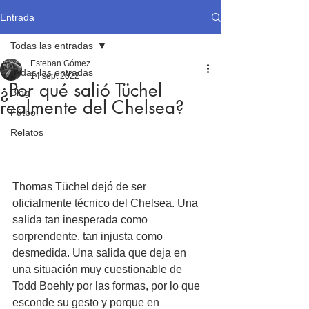
Entrada
Todas las entradas
Esteban Gómez
Todas las entradas
14 sept 2022
¿Por qué salió Tüchel
Blog
realmente del Chelsea?
Fútbol
Relatos
Thomas Tüchel dejó de ser 
oficialmente técnico del Chelsea. Una 
salida tan inesperada como 
sorprendente, tan injusta como 
desmedida. Una salida que deja en 
una situación muy cuestionable de 
Todd Boehly por las formas, por lo que 
esconde su gesto y porque en 