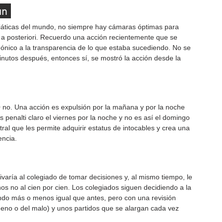
an 
iáticas del mundo, no siempre hay cámaras óptimas para 
o a posteriori. Recuerdo una acción recientemente que se 
gónico a la transparencia de lo que estaba sucediendo. No se 
inutos después, entonces sí, se mostró la acción desde la 
0 no. Una acción es expulsión por la mañana y por la noche 
s penalti claro el viernes por la noche y no es así el domingo 
tral que les permite adquirir estatus de intocables y crea una 
encia.
varía al colegiado de tomar decisiones y, al mismo tiempo, le 
nos no al cien por cien. Los colegiados siguen decidiendo a la 
ndo más o menos igual que antes, pero con una revisión 
eno o del malo) y unos partidos que se alargan cada vez 