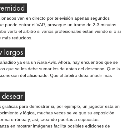
ternidad 
cionados ven en directo por televisión apenas segundos 
que puede entrar el VAR, provoque un tramo de 2-3 minutos 
 verlo el árbitro si varios profesionales están viendo sí o sí 
te más reducidos.
y largos 
 añadido ya era un 
Rara Avis
. Ahora, hay encuentros que se 
los que se les debe sumar los de antes del descanso. Que la 
conexión del aficionado. Que el árbitro deba añadir más 
 desear 
s gráficas para demostrar si, por ejemplo, un jugador está en 
ocimiento y lógica, muchas veces se ve que su exposición 
orma errónea y, así, creando puertas a supuestas 
anza en mostrar imágenes facilita posibles ediciones de 