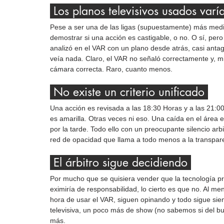
 Los planos televisivos usados varí
Pese a ser una de las ligas (supuestamente) más med
demostrar si una acción es castigable, o no. O sí, per
analizó en el VAR con un plano desde atrás, casi anta
veía nada. Claro, el VAR no señaló correctamente y, m
cámara correcta. Raro, cuanto menos.
 No existe un criterio unificado 
Una acción es revisada a las 18:30 Horas y a las 21:0
es amarilla. Otras veces ni eso. Una caída en el área e
por la tarde. Todo ello con un preocupante silencio arbi
red de opacidad que llama a todo menos a la transpar
 El árbitro sigue decidiendo 
Por mucho que se quisiera vender que la tecnología pri
eximiría de responsabilidad, lo cierto es que no. Al me
hora de usar el VAR, siguen opinando y todo sigue sie
televisiva, un poco más de show (no sabemos si del bu
más.