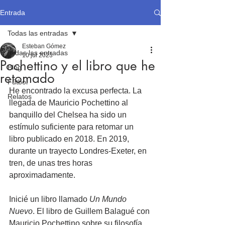
Entrada
Todas las entradas
Esteban Gómez
Todas las entradas
10 jul 2023
Pochettino y el libro que he
Blog
retomado
Fútbol
He encontrado la excusa perfecta. La 
Relatos
llegada de Mauricio Pochettino al 
banquillo del Chelsea ha sido un 
estímulo suficiente para retomar un 
libro publicado en 2018. En 2019, 
durante un trayecto Londres-Exeter, en 
tren, de unas tres horas 
aproximadamente.
Inicié un libro llamado 
Un Mundo 
Nuevo
. El libro de Guillem Balagué con 
Mauricio Pochettino sobre su filosofía 