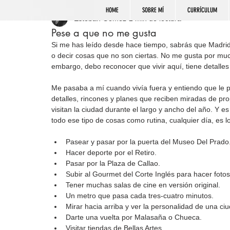
HOME
SOBRE MÍ
CURRÍCULUM
Esteban Gómez
2 min de lectura
Pese a que no me gusta
Si me has leído desde hace tiempo, sabrás que Madrid n
o decir cosas que no son ciertas. No me gusta por m
embargo, debo reconocer que vivir aquí, tiene detalle
Me pasaba a mí cuando vivía fuera y entiendo que le 
detalles, rincones y planes que reciben miradas de pro
visitan la ciudad durante el largo y ancho del año. Y es
todo ese tipo de cosas como rutina, cualquier día, es l
Pasear y pasar por la puerta del Museo Del Prado
Hacer deporte por el Retiro.
Pasar por la Plaza de Callao.
Subir al Gourmet del Corte Inglés para hacer fotos
Tener muchas salas de cine en versión original.
Un metro que pasa cada tres-cuatro minutos.
Mirar hacia arriba y ver la personalidad de una ciu
Darte una vuelta por Malasaña o Chueca.
Visitar tiendas de Bellas Artes.