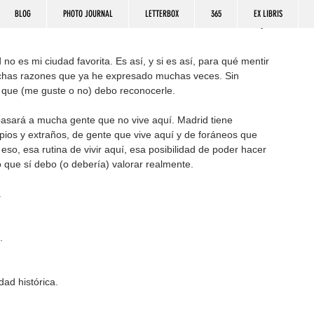
BLOG
PHOTO JOURNAL
LETTERBOX
365
EX LIBRIS
o es mi ciudad favorita. Es así, y si es así, para qué mentir 
uchas razones que ya he expresado muchas veces. Sin 
s que (me guste o no) debo reconocerle.
pasará a mucha gente que no vive aquí. Madrid tiene 
pios y extraños, de gente que vive aquí y de foráneos que 
 eso, esa rutina de vivir aquí, esa posibilidad de poder hacer 
o que sí debo (o debería) valorar realmente.
.
.
dad histórica.