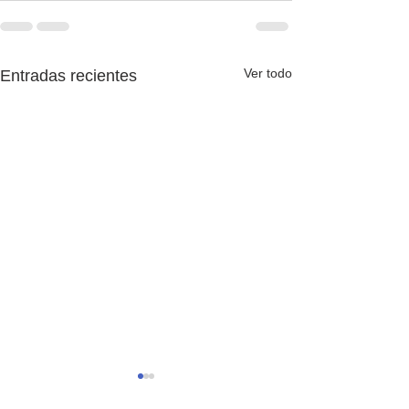
Ver todo
Entradas recientes
Adiós, 2025-26
Es increíblement