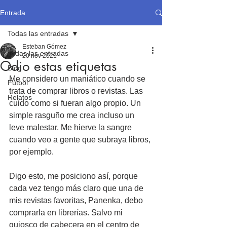
Entrada
Todas las entradas
Esteban Gómez
Todas las entradas
20 nov 2021
Odio estas etiquetas
Blog
Me considero un maniático cuando se 
Fútbol
trata de comprar libros o revistas. Las 
Relatos
cuido como si fueran algo propio. Un 
simple rasguño me crea incluso un 
leve malestar. Me hierve la sangre 
cuando veo a gente que subraya libros, 
por ejemplo.
Digo esto, me posiciono así, porque 
cada vez tengo más claro que una de 
mis revistas favoritas, Panenka, debo 
comprarla en librerías. Salvo mi 
quiosco de cabecera en el centro de 